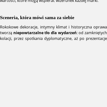
wartości, które mogą wspierać wizerunek każdej marki.
Sceneria, która mówi sama za siebie
Rokokowe dekoracje, intymny klimat i historyczna oprawa
tworzą
niepowtarzalne tło dla wydarzeń
: od zamkniętyc
kolacji, przez spotkania dyplomatyczne, aż po prezentacje
produktów premium i ceremonie wręczenia nagród.
Sekretny apartament staje się wówczas tłem opowieści,
którą tworzy Twoje wydarzenie.
Jak zarezerwować przestrzeń?
Dostępność apartamentu jest ograniczona i każdorazowo
rozpatrywana indywidualnie.
Zachęcamy do kontaktu 
działem wynajmu Zamku Królewskiego
, który przygotuj
ofertę dostosowaną do charakteru Twojego wydarzenia,
liczby gości oraz oczekiwań dotyczących oprawy.