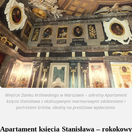
Wnętrze Zamku Królewskiego w Warszawie – sekretny Apartament
księcia Stanisława z ekskluzywnymi marmurowymi zdobieniami i
portretami królów, idealny na prestiżowe wydarzenia.
Apartament księcia Stanisława – rokokowy