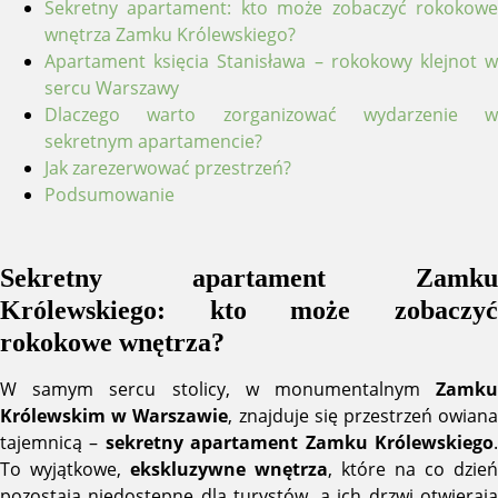
Sekretny apartament: kto może zobaczyć rokokowe
wnętrza Zamku Królewskiego?
Apartament księcia Stanisława – rokokowy klejnot w
sercu Warszawy
Dlaczego warto zorganizować wydarzenie w
sekretnym apartamencie?
Jak zarezerwować przestrzeń?
Podsumowanie
Sekretny apartament Zamku
Królewskiego: kto może zobaczyć
rokokowe wnętrza?
W samym sercu stolicy, w monumentalnym
Zamku
Królewskim w Warszawie
, znajduje się przestrzeń owian
tajemnicą –
sekretny apartament Zamku Królewskiego
To wyjątkowe,
ekskluzywne wnętrza
, które na co dzień
pozostają niedostępne dla turystów, a ich drzwi otwierają