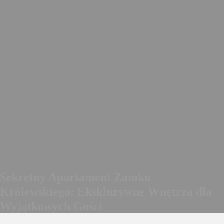
Sekretny Apartament Zamku
Królewskiego: Ekskluzywne Wnętrza dla
Wyjątkowych Gości