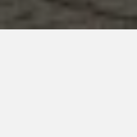
ZWIEDZANIE Z PRZEWODNIKIEM
Polin – Muzeum Historii Żydów
Polskich
ZAPLANUJ WIZYTĘ
Jak dostać się do Polin – Muzeum Historii
Żydów Polskich
Pieszo